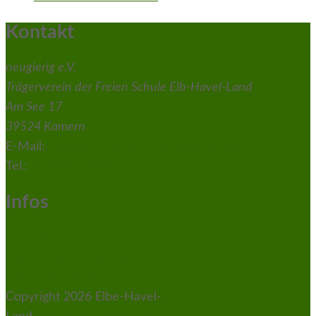
Kontakt
neugierig e.V.
Trägerverein der Freien Schule Elb-Havel-Land
Am See 17
39524 Kamern
E-Mail:
info@freie-schule-elbehavelland.de
Tel.:
039382 - 41935
Infos
Impressum
Datenschutzerklärung
Cookie-Richtlinie
Copyright 2026 Elbe-Havel-