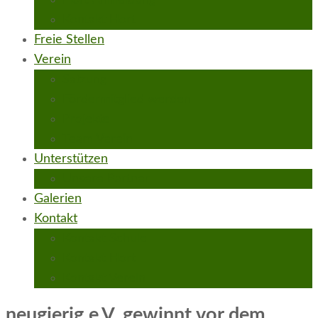
Hort Anmeldung
Kontakt Hort
Freie Stellen
Verein
Satzung
Fördermitglied werden
Projekte
Team Verein
Unterstützen
Unsere Partner
Galerien
Kontakt
Kontakt Schule
Kontakt Hort
Kontakt Verein
neugierig e.V. gewinnt vor dem