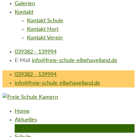
Galerien
Kontakt
Kontakt Schule
Kontakt Hort
Kontakt Verein
039382 - 139994
E-Mail
info@freie-schule-elbehavelland.de
039382 - 139994
info@freie-schule-elbehavelland.de
Freie Schule Elbe-Havel-Land in Kamern
neugierig e.V.
Home
Aktuelles
Presse