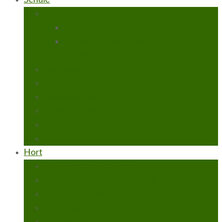
Schule
Pädagogisches Konzept
Werkstätten
Tiergestütztes Lernen &
Lehrbauernhof
Jahresplanung
Alltag in der Schule
Pädagogenteam
Schulgebäude
Anmeldung
Freie Stellen
Hort
Pädagogisches Konzept
Öffnungszeiten / Hort-Alltag
Pädagogen Team Hort
Ferienhort