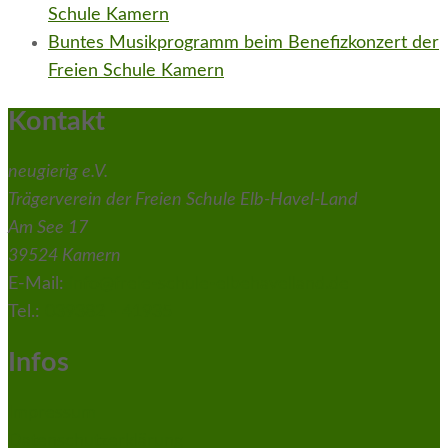
Schule Kamern
Buntes Musikprogramm beim Benefizkonzert der
Freien Schule Kamern
Kontakt
neugierig e.V.
Trägerverein der Freien Schule Elb-Havel-Land
Am See 17
39524 Kamern
E-Mail:
info@freie-schule-elbehavelland.de
Tel.:
039382 - 41935
Infos
Impressum
Datenschutzerklärung