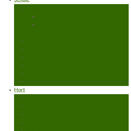
Schule
Pädagogisches Konzept
Werkstätten
Tiergestütztes Lernen &
Lehrbauernhof
Jahresplanung
Alltag in der Schule
Pädagogenteam
Schulgebäude
Anmeldung
Freie Stellen
Hort
Pädagogisches Konzept
Öffnungszeiten / Hort-Alltag
Pädagogen Team Hort
Ferienhort