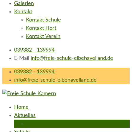
Galerien
Kontakt
Kontakt Schule
Kontakt Hort
Kontakt Verein
039382 - 139994
E-Mail
info@freie-schule-elbehavelland.de
039382 - 139994
info@freie-schule-elbehavelland.de
Freie Schule Elbe-Havel-Land in Kamern
neugierig e.V.
Home
Aktuelles
Presse