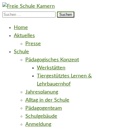
Suchen
Freie Schule Elbe-Havel-Land in Kamern
neugierig e.V.
nach:
Home
Aktuelles
Presse
Schule
Pädagogisches Konzept
Werkstätten
Tiergestütztes Lernen &
Lehrbauernhof
Jahresplanung
Alltag in der Schule
Pädagogenteam
Schulgebäude
Anmeldung