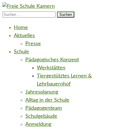
Suchen
Freie Schule Elbe-Havel-Land in Kamern
neugierig e.V.
nach:
Home
Aktuelles
Presse
Schule
Pädagogisches Konzept
Werkstätten
Tiergestütztes Lernen &
Lehrbauernhof
Jahresplanung
Alltag in der Schule
Pädagogenteam
Schulgebäude
Anmeldung