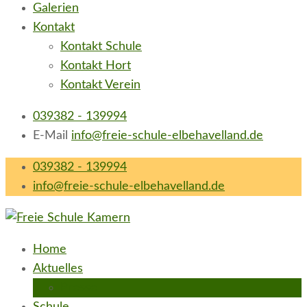
Galerien
Kontakt
Kontakt Schule
Kontakt Hort
Kontakt Verein
039382 - 139994
E-Mail
info@freie-schule-elbehavelland.de
039382 - 139994
info@freie-schule-elbehavelland.de
Freie Schule Elbe-Havel-Land in Kamern
neugierig e.V.
Home
Aktuelles
Presse