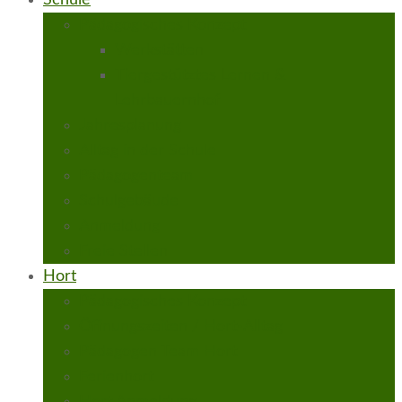
Schule
Pädagogisches Konzept
Werkstätten
Tiergestütztes Lernen &
Lehrbauernhof
Jahresplanung
Alltag in der Schule
Pädagogenteam
Schulgebäude
Anmeldung
Freie Stellen
Hort
Pädagogisches Konzept
Öffnungszeiten / Hort-Alltag
Pädagogen Team Hort
Ferienhort