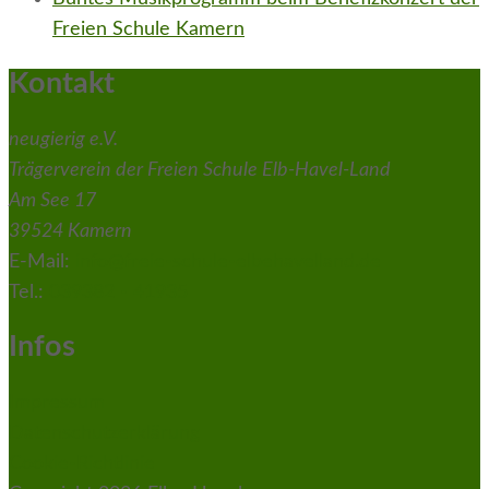
Freien Schule Kamern
Kontakt
neugierig e.V.
Trägerverein der Freien Schule Elb-Havel-Land
Am See 17
39524 Kamern
E-Mail:
info@freie-schule-elbehavelland.de
Tel.:
039382 - 41935
Infos
Impressum
Datenschutzerklärung
Cookie-Richtlinie