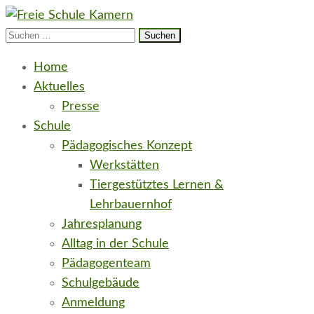
Suchen
Freie Schule Elbe-Havel-Land in Kamern
neugierig e.V.
nach:
Home
Aktuelles
Presse
Schule
Pädagogisches Konzept
Werkstätten
Tiergestütztes Lernen &
Lehrbauernhof
Jahresplanung
Alltag in der Schule
Pädagogenteam
Schulgebäude
Anmeldung