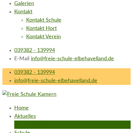
Galerien
Kontakt
Kontakt Schule
Kontakt Hort
Kontakt Verein
039382 - 139994
E-Mail
info@freie-schule-elbehavelland.de
039382 - 139994
info@freie-schule-elbehavelland.de
Freie Schule Elbe-Havel-Land in Kamern
neugierig e.V.
Home
Aktuelles
Presse