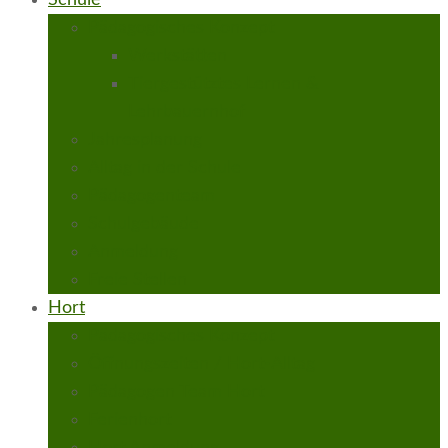
Schule
Pädagogisches Konzept
Werkstätten
Tiergestütztes Lernen &
Lehrbauernhof
Jahresplanung
Alltag in der Schule
Pädagogenteam
Schulgebäude
Anmeldung
Freie Stellen
Hort
Pädagogisches Konzept
Öffnungszeiten / Hort-Alltag
Pädagogen Team Hort
Ferienhort